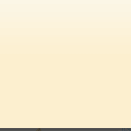
PLAY
PLAY