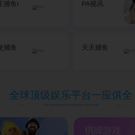
王捕鱼I
PA视讯
龙捕鱼
天天捕鱼
全球顶级娱乐平台一应俱全
Top entertainment platforms in the world