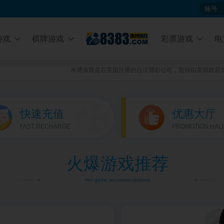
游戏
棋牌游戏
彩票游戏
电
米博体育是在英国注册的合法博彩公司，取得由英国政府博彩委员会（G
快速充值
优惠大厅
FAST RECHARGE
PROMOTION HAL
火爆游戏推荐
Hot game recommendations